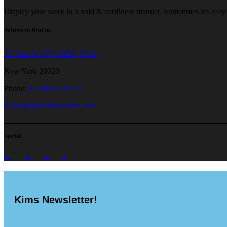
Display your work in a bold & confident manner. Sometimes it’s easy f
Where to find us
17 John St, NY 10038, USA
New York 20020
Phone:
657/4872-51475
lekker@qodeinteractive.com
Social
Kims Newsletter!